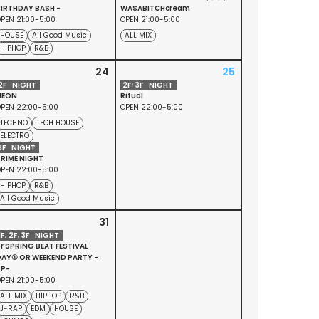
IRTHDAY BASH -
WASABITCHcream
PEN 21:00-5:00
OPEN 21:00-5:00
HOUSE
All Good Music
ALL MIX
HIPHOP
R&B
24
25
2
F
NIGHT
2
F
3
F
NIGHT
NEON
Ritual
PEN 22:00-5:00
OPEN 22:00-5:00
TECHNO
TECH HOUSE
ELECTRO
3
F
NIGHT
RIME NIGHT
PEN 22:00-5:00
HIPHOP
R&B
All Good Music
31
1
F
2
F
3
F
NIGHT
r SPRING BEAT FESTIVAL
DAY① OR WEEKEND PARTY -
SP-
PEN 21:00-5:00
ALL MIX
HIPHOP
R&B
J-RAP
EDM
HOUSE