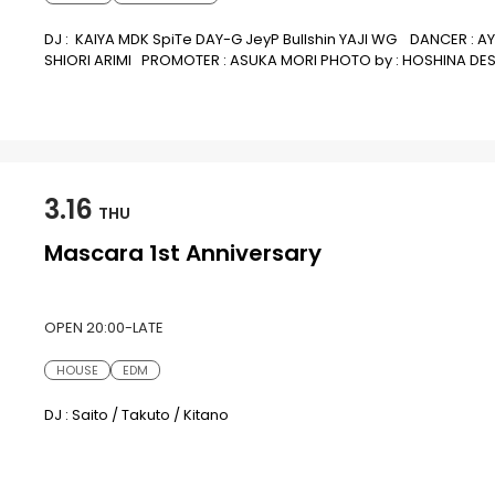
DJ : KAIYA MDK SpiTe DAY-G JeyP Bullshin YAJI WG DANCER 
SHIORI ARIMI PROMOTER : ASUKA MORI PHOTO by : HOSHINA 
Night Culture powered by Rakuten Fashion Week TOKYO × TO
SALON」と「Rakuten FashionWeek TOKYO」の共催で、
オン、ENTER shibuyaが回遊できます。※回遊にはREBEL FOR TH
3/11(土) 17:00～29:00
会場①: 不眠遊戯ライオン(17:00～05:00) @
GEMS神宮前7階）
会場②: OR(21:00～5:00) @ortokyoofficial 
会場③: ENTER shibuya(22:00～05:00) @entershibuya (
3.16
「REBEL FOR THE FUTURE」のパッチが入場パスになります。入手方法は
THU
照
Mascara 1st Anniversary
OPEN 20:00-LATE
HOUSE
EDM
DJ : Saito / Takuto / Kitano