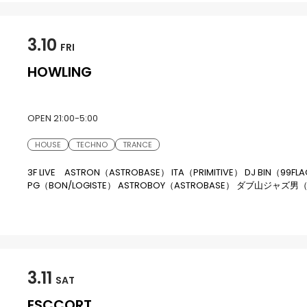
3.10
FRI
HOWLING
OPEN 21:00-5:00
HOUSE
TECHNO
TRANCE
3F LIVE ASTRON（ASTROBASE） ITA（PRIMITIVE） DJ BIN（99FL
PG（BON/LOGISTE） ASTROBOY（ASTROBASE） ダブ山ジャズ男
ENUOH×MATSUNAMI（EMOTIVE） KON（TIMOTHY REALLY/H
GUEST BARTENDER IGAO HOST T.ISHIHARA
3.11
SAT
ESCCORT