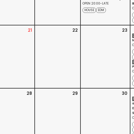
OPEN 20:00-LATE
B
O
HOUSE
EDM
21
22
23
O
P
O
28
29
30
o
O