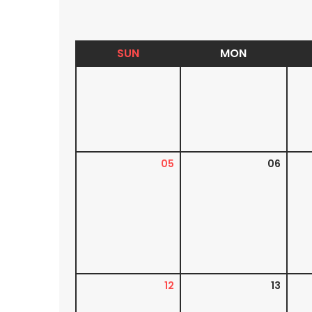
SUN
MON
05
06
12
13