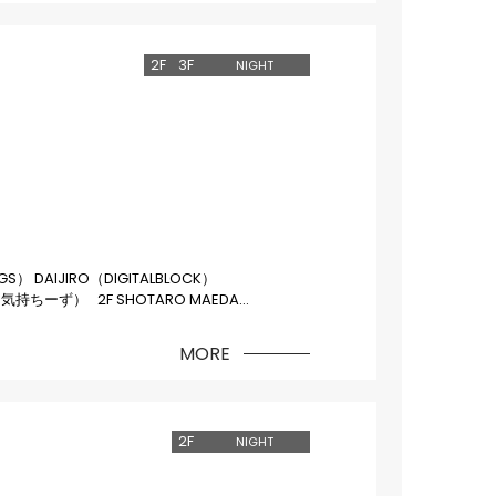
2
F
3
F
NIGHT
AGS） DAIJIRO（DIGITALBLOCK）
（気持ちーず） 2F SHOTARO MAEDA
ATOS BAR） 気持ちーず（ダブ山ジャズ男/556）
MORE
2
F
NIGHT