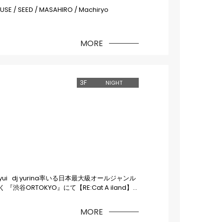
EGUSE / SEED / MASAHIRO / Machiryo
MORE
3
F
NIGHT
1 GAO yui dj yurina率いる日本最大級オールジャンル
谷ORTOKYO』にて【RE:Cat A iland】
は、新メンバーを迎え更にレベルアップし、最高
体感して欲しい！
MORE