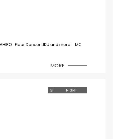
MAHIRO Floor Dancer LIKU and more.. MC
MORE
3
F
NIGHT