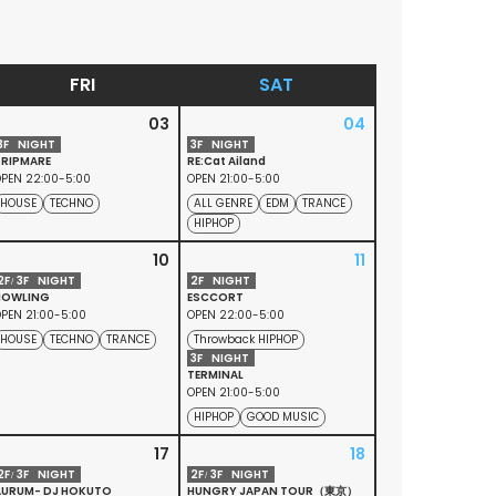
FRI
SAT
03
04
3
F
NIGHT
3
F
NIGHT
TRIPMARE
RE:Cat Ailand
PEN 22:00-5:00
OPEN 21:00-5:00
HOUSE
TECHNO
ALL GENRE
EDM
TRANCE
HIPHOP
10
11
2
F
3
F
NIGHT
2
F
NIGHT
HOWLING
ESCCORT
PEN 21:00-5:00
OPEN 22:00-5:00
HOUSE
TECHNO
TRANCE
Throwback HIPHOP
3
F
NIGHT
TERMINAL
OPEN 21:00-5:00
HIPHOP
GOOD MUSIC
17
18
2
F
3
F
NIGHT
2
F
3
F
NIGHT
AURUM- DJ HOKUTO
HUNGRY JAPAN TOUR（東京）