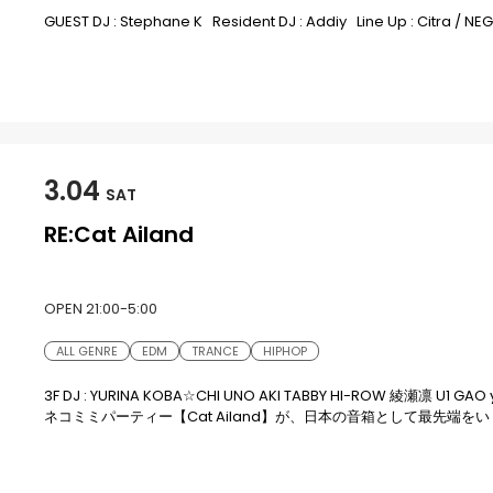
GUEST DJ : Stephane K Resident DJ : Addiy Line Up : Citra / N
3.04
SAT
RE:Cat Ailand
OPEN 21:00-5:00
ALL GENRE
EDM
TRANCE
HIPHOP
3F DJ : YURINA KOBA☆CHI UNO AKI TABBY HI-ROW 綾瀬凛 U
ネコミミパーティー【Cat Ailand】が、日本の音箱として最先端をいく 『渋
として復活決定！ ３年の時を経て開催となるモンスターパーティー
の音楽と空間を創り上げます！ 復活した【RE:Cat Ailand】を是非