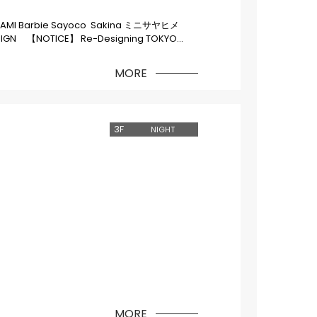
: AYAMI Barbie Sayoco Sakina ミニサヤヒメ
DESIGN 【NOTICE】 Re-Designing TOKYO
KYO CREATIVE SALON 「TOKYO CREATIVE
プレオープニングパーティーを開催。 OR、不眠遊戯ライ
MORE
E FUTURE」のパッチが必要になります。
日時:
music_bar_lion（渋谷区神宮前6丁目19-17
(渋谷区神宮前6-20-10 MIYASHITA PARK North)
渋谷区神宮前６丁目１９−１７ GEMS神宮前 6F) ■入場：
3
F
NIGHT
、公式サイト「REBEL FOR THE FUTURE」参
MORE