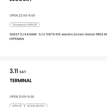
OPEN 22:00-5:00
Throwback HIPHOP
GUEST DJ KAGAMI DJ’s THETA KEE electric brown Gokan 5REA 
HYPEMAN
3.11
SAT
TERMINAL
OPEN 21:00-5:00
HIPHOP
GOOD MUSIC