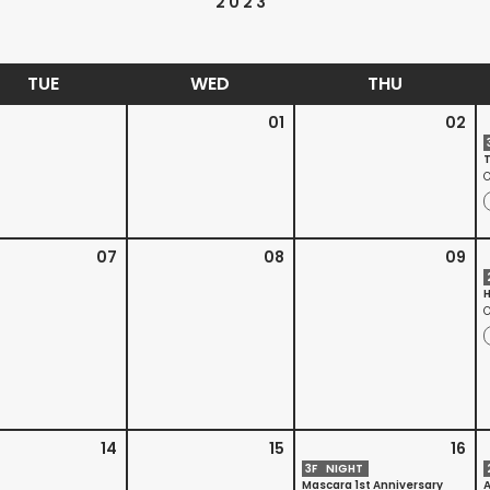
2023
TUE
WED
THU
01
02
O
07
08
09
O
14
15
16
3
F
NIGHT
Mascara 1st Anniversary