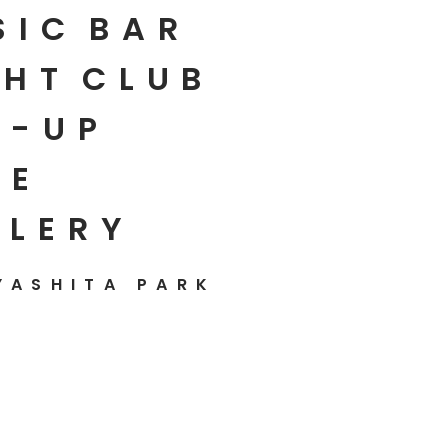
SIC
BAR
HT
CLUB
P-UP
E
LLERY
YASHITA PARK