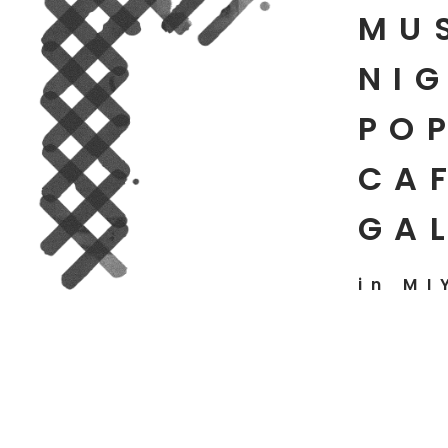
MU
NIG
PO
CAF
GA
in MI