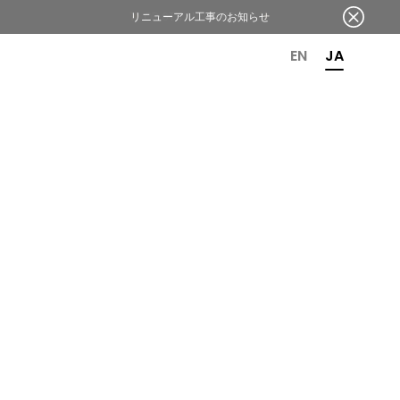
リニューアル工事のお知らせ
OR 6TH ANNIVERSARY
EN
JA