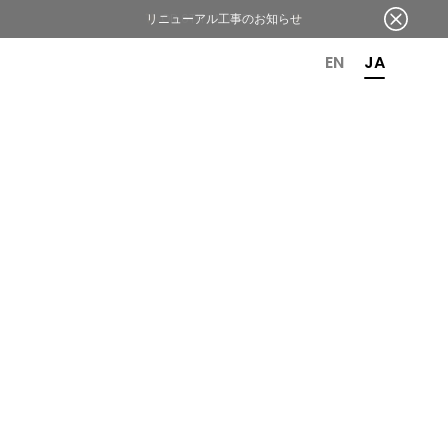
リニューアル工事のお知らせ
OR 6TH ANNIVERSARY
EN
JA