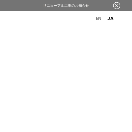
リニューアル工事のお知らせ
OR 6TH ANNIVERSARY
EN
JA