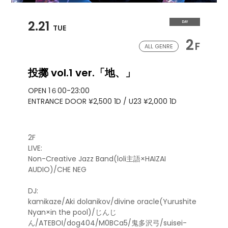
2.21
DAY
TUE
2
F
ALL GENRE
投擲 vol.1 ver.「地、」
OPEN 1６00-23:00
ENTRANCE DOOR ¥2,500 1D / U23 ¥2,000 1D
2F
LIVE:
Non-Creative Jazz Band(loli主語×HAIZAI
AUDIO)/CHE NEG
DJ:
kamikaze/Aki dolanikov/divine oracle(Yurushite
Nyan×in the pool)/じんじ
ん/ATEBOI/dog404/M0BCa5/鬼多沢弓/suisei-