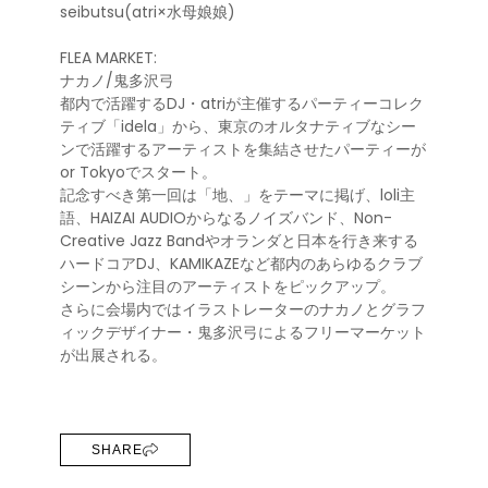
seibutsu(atri×水母娘娘)
FLEA MARKET:
ナカノ/鬼多沢弓
都内で活躍するDJ・atriが主催するパーティーコレク
ティブ「idela」から、東京のオルタナティブなシー
ンで活躍するアーティストを集結させたパーティーが
or Tokyoでスタート。
記念すべき第一回は「地、」をテーマに掲げ、loli主
語、HAIZAI AUDIOからなるノイズバンド、Non-
Creative Jazz Bandやオランダと日本を行き来する
ハードコアDJ、KAMIKAZEなど都内のあらゆるクラブ
シーンから注目のアーティストをピックアップ。
さらに会場内ではイラストレーターのナカノとグラフ
ィックデザイナー・鬼多沢弓によるフリーマーケット
が出展される。
SHARE