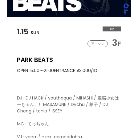
1.15
DAY
SUN
3
F
アニソン
PARK BEATS
OPEN 15:00〜21:00
ENTRANCE ¥3,000/1D
DJ : DJ HACK / youthaqua / MIHASHI / 電脳少女は
ーちゃん。/
MASAMUNE / Dychu / 柚子 / DJ
Cheng / tonio / ISSEY
MC : てっちゃん
VJ : yana. / nzm_abracadabra