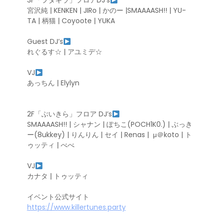
3F「ヲタキラ」フロアDJ’s
宮沢純 | KENKEN | JIRo | かのー |SMAAAASH!! | YU-
TA | 柄猫 | Coyoote | YUKA
Guest DJ’s
れぐるす☆ | アユミデ☆
VJ
あっちん | Elylyn
2F「ぶいきら」フロア DJ’s
SMAAAASH!! | シャナン | ぽちこ(POCH1K0.) | ぶっき
ー(8ukkey) | りんりん | セイ | Renas |
μ＠koto | ト
ゥッティ | べべ
VJ
カナタ | トゥッティ
イベント公式サイト
https://www.killertunes.party