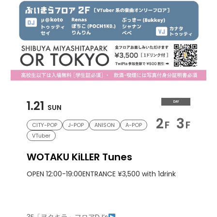
1.21
DAY
SUN
2
3
F
F
CITY-POP
J-POP
ANISON
A-POP
VTuber
WOTAKU KiLLER Tunes
OPEN 12:00-19:00
ENTRANCE ¥3,500 with 1drink