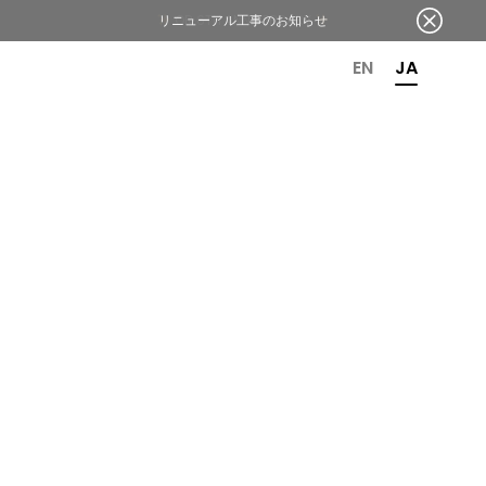
リニューアル工事のお知らせ
OR 6TH ANNIVERSARY
EN
JA