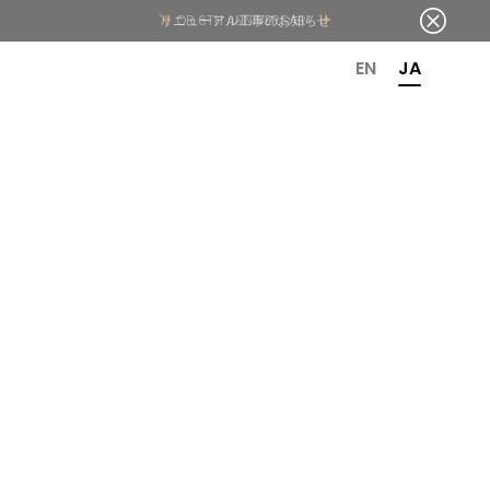
リニューアル工事のお知らせ
OR 6TH ANNIVERSARY
EN
JA