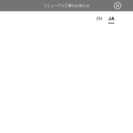
リニューアル工事のお知らせ
OR 6TH ANNIVERSARY
EN
JA