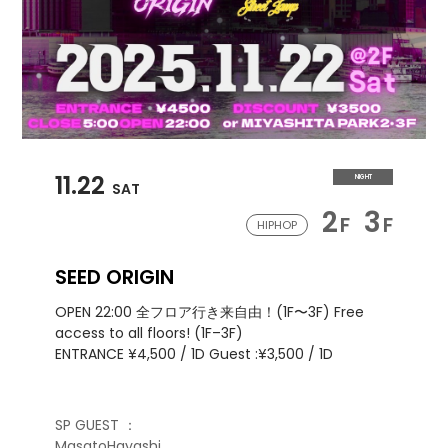
11.22
NIGHT
SAT
2
3
F
F
HIPHOP
SEED ORIGIN
OPEN 22:00 全フロア行き来自由！(1F〜3F) Free
access to all floors! (1F–3F)
ENTRANCE ¥4,500 / 1D Guest :¥3,500 / 1D
SP GUEST ：
MasatoHayashi