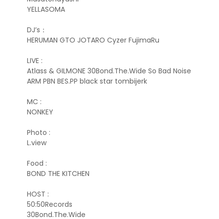
YELLASOMA
DJ’s：
HERUMAN GTO JOTARO Cyzer FujimaRu
LIVE :
Atlass & GILMONE 30Bond.The.Wide So Bad Noise
ARM PBN BES.PP black star tombijerk
MC :
NONKEY
Photo :
L.view
Food :
BOND THE KITCHEN
HOST :
50:50Records
30Bond.The.Wide