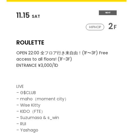
11.15
NIGHT
SAT
2
F
HIPHOP
ROULETTE
OPEN 22:00 全フロア行き来自由！(1F〜3F) Free
access to all floors! (1F–3F)
ENTRANCE ¥3,000/1D
LIVE
– G$CLUB
– maho（moment city）
– Wise Kitty
– KIDO（FTE）
– Suzumasa & s_win
– RUI
– Yashago