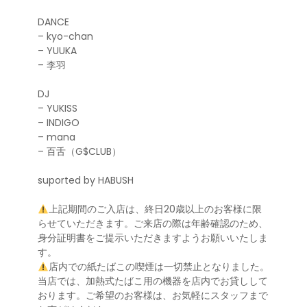
DANCE
– kyo-chan
– YUUKA
– 李羽
DJ
– YUKISS
– INDIGO
– mana
– 百舌（G$CLUB）
suported by HABUSH
上記期間のご入店は、終日20歳以上のお客様に限
らせていただきます。ご来店の際は年齢確認のため、
身分証明書をご提示いただきますようお願いいたしま
す。
店内での紙たばこの喫煙は一切禁止となりました。
当店では、加熱式たばこ用の機器を店内でお貸しして
おります。ご希望のお客様は、お気軽にスタッフまで