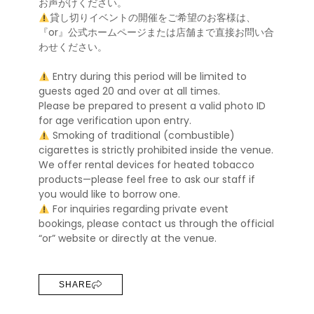
お声がけください。
貸し切りイベントの開催をご希望のお客様は、
『or』公式ホームページまたは店舗まで直接お問い合
わせください。
Entry during this period will be limited to
guests aged 20 and over at all times.
Please be prepared to present a valid photo ID
for age verification upon entry.
Smoking of traditional (combustible)
cigarettes is strictly prohibited inside the venue.
We offer rental devices for heated tobacco
products—please feel free to ask our staff if
you would like to borrow one.
For inquiries regarding private event
bookings, please contact us through the official
“or” website or directly at the venue.
SHARE