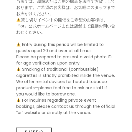
当店では、加熱式たばこ用の機器を店内でお貸しして
おります。ご希望のお客様は、お気軽にスタッフまで
お声がけください。
貸し切りイベントの開催をご希望のお客様は、
『or』公式ホームページまたは店舗まで直接お問い合
わせください。
Entry during this period will be limited to
guests aged 20 and over at all times.
Please be prepared to present a valid photo ID
for age verification upon entry.
Smoking of traditional (combustible)
cigarettes is strictly prohibited inside the venue.
We offer rental devices for heated tobacco
products—please feel free to ask our staff if
you would like to borrow one.
For inquiries regarding private event
bookings, please contact us through the official
“or” website or directly at the venue.