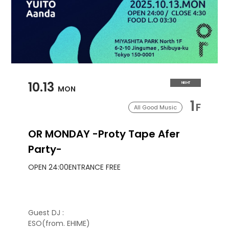
10.13
NIGHT
MON
1
F
All Good Music
OR MONDAY -Proty Tape Afer
Party-
OPEN 24:00
ENTRANCE FREE
Guest DJ :
ESO(from. EHIME)