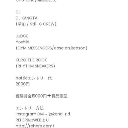
DJ
DJ KANGTA
(草加 / Still-G CREW)
JUDGE
Yoshiki
(DYM MESSENGERS/ease on.Reason)
KURO THE ROCK
(RHYTHM SNEAKERS)
battleエントリー代
2000円
優勝賞金15000円
賞品贈呈
エントリー方法
instagram DM→ @kona_rid
REHERBのWEBより
http://reherb.com/