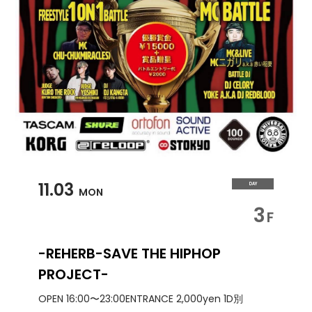
11.03
DAY
MON
3
F
-REHERB-SAVE THE HIPHOP
PROJECT-
OPEN 16:00〜23:00
ENTRANCE 2,000yen 1D別