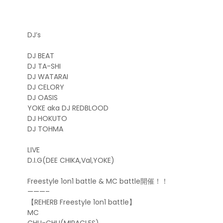
DJ’s
DJ BEAT
DJ TA-SHI
DJ WATARAI
DJ CELORY
DJ OASIS
YOKE aka DJ REDBLOOD
DJ HOKUTO
DJ TOHMA
LIVE
D.I.G(DEE CHIKA,Val,YOKE)
Freestyle 1on1 battle & MC battle開催！！
———–
【REHERB Freestyle 1on1 battle】
MC
CHU-CHU(MIRACLES)