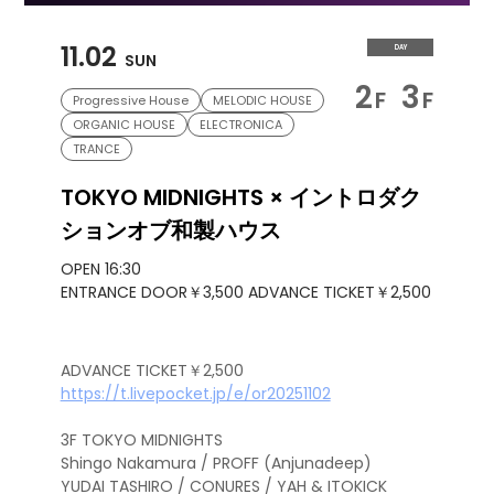
11.02
DAY
SUN
2
3
F
F
Progressive House
MELODIC HOUSE
ORGANIC HOUSE
ELECTRONICA
TRANCE
TOKYO MIDNIGHTS × イントロダク
ションオブ和製ハウス
OPEN 16:30
ENTRANCE DOOR￥3,500 ADVANCE TICKET￥2,500
ADVANCE TICKET￥2,500
https://t.livepocket.jp/e/or20251102
3F TOKYO MIDNIGHTS
Shingo Nakamura / PROFF (Anjunadeep)
YUDAI TASHIRO / CONURES / YAH & ITOKICK