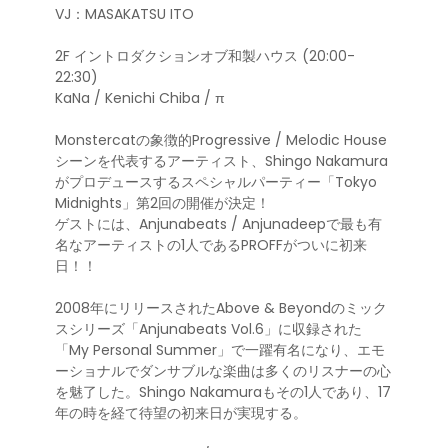
VJ：MASAKATSU ITO
2F イントロダクションオブ和製ハウス (20:00-
22:30)
KaNa / Kenichi Chiba / π
Monstercatの象徴的Progressive / Melodic House
シーンを代表するアーティスト、Shingo Nakamura
がプロデュースするスペシャルパーティー「Tokyo
Midnights」第2回の開催が決定！
ゲストには、Anjunabeats / Anjunadeepで最も有
名なアーティストの1人であるPROFFがついに初来
日！！
2008年にリリースされたAbove & Beyondのミック
スシリーズ「Anjunabeats Vol.6」に収録された
「My Personal Summer」で一躍有名になり、エモ
ーショナルでダンサブルな楽曲は多くのリスナーの心
を魅了した。Shingo Nakamuraもその1人であり、17
年の時を経て待望の初来日が実現する。