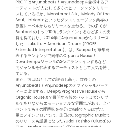
PROFFはAnjunabeats / Anjunadeepを象徴するア
ーティストの1人として多くのヒットソングをリリー
スしているほか、Monstercat Silk、Melody Of the
Soul、Intricateといったダンスミュージック業界の
旗艦レーベルからもリリースを重ねる。その多くが
Beatportのトップ100にランクインするなど多くの支
持を得ており、2024年にAnjunadeepからリリース
した「Jakatta – American Dream (PROFF
Extended Interpretation)」は、Bearportが毎年発
表するランキングで同年のOrganic House /
Downtempoジャンルの3位にランクインするなど、
同ジャンルを代表するアーティストとして人気を博し
ている。
また、彼はDJとしての評価も高く、数多くの
Anjunabeats / Anjunadeepのオフィシャルパーテ
ィーに出演する。DeepなProgressive Houseから
Organic Houseまで展開する彼のセットはダンサブ
ルでありながらエモーショナルな雰囲気があり、当イ
ベントでもその醍醐味を存分に堪能できるはずだ。
更にメインフロアでは、先日のOtographic Musicで
のリリースも話題になったYudai Tashiro (Oluca)の