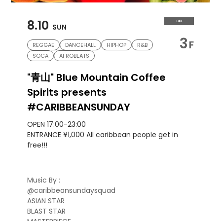
8.10
DAY
SUN
3
F
REGGAE
DANCEHALL
HIPHOP
R&B
SOCA
AFROBEATS
"青山" Blue Mountain Coffee
Spirits presents
#CARIBBEANSUNDAY
OPEN 17:00-23:00
ENTRANCE ¥1,000 All caribbean people get in
free!!!
Music By :
@caribbeansundaysquad
ASIAN STAR
BLAST STAR