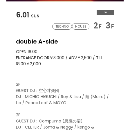
6.01
DAY
SUN
2
3
F
F
TECHNO
HOUSE
double A-side
OPEN 16:00
ENTRANCE DOOR￥3,000 / ADV￥2,500 / TILL
18:00￥2,000
3F
GUEST DJ：空心才楽団
DJ：MICHIO HIGUCHI / Roy & Lisa / 繭 (Moire) /
Lio / Peace.Leaf & MOYO
2F
GUEST DJ：Compuma (悪魔の沼)
DJ：CELTER / Joma & Neggy / kengo &