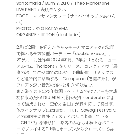
Santamaria / Bum & Zu Ü / Theo Monostone
LIVE PAINT：表現モシクハ
FOOD：マッサマンカレー (サイババキッチンあべん
べ)
PHOTO：RYO KATAYAMA
ORGANIZE：LIPTON (double A-)
2月に12周年を迎えたキャッチーとマニアックの狭間
で揺れる全方位型パーティー「double A-side」」
2Fゲストには昨年2024年9月、2年ぶりとなるニュー
アルバム「horizons」をリリース、コレクティヴ「悪
魔の沼」での活動でのDJや、楽曲制作、リミックス
など意欲的に活動する「Compuma (悪魔の沼)」が
フロアを深い音楽の沼へと引きずり込む。
また3Fゲストは今年韓国・ベトナムでのツアーを大成
功に収めたKATSU ARAI・濡れ天狗・endorphinによ
って編成された「空心才楽団」が満を持して初出演。
他ラインナップにはrural、FFKT、Sawagi Festivalな
どの国内主要野外フェスティバルに出演している
「CELTER」を筆頭に、都内のみならず様々なベニュ
ーでプレイするDJ陣にオープンからクローズまで要