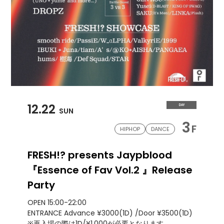
12.22
DAY
SUN
3
F
HIPHOP
DANCE
FRESH!? presents Jaypblood
『Essence of Fav Vol.2 』Release
Party
OPEN 15:00-22:00
ENTRANCE Advance ¥3000(1D) /Door ¥3500(1D)
※再入場の際は1D/¥1,000が必要となります。