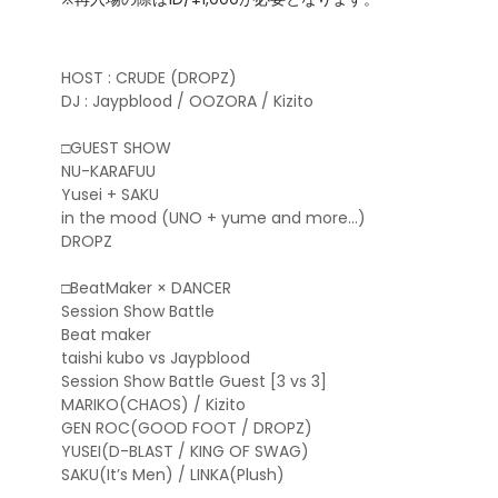
HOST : CRUDE (DROPZ)
DJ : Jaypblood / OOZORA / Kizito
□GUEST SHOW
NU-KARAFUU
Yusei + SAKU
in the mood (UNO + yume and more…)
DROPZ
□BeatMaker × DANCER
Session Show Battle
Beat maker
taishi kubo vs Jaypblood
Session Show Battle Guest [3 vs 3]
MARIKO(CHAOS) / Kizito
GEN ROC(GOOD FOOT / DROPZ)
YUSEI(D-BLAST / KING OF SWAG)
SAKU(It’s Men) / LINKA(Plush)