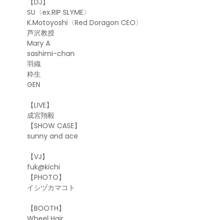
【DJ】
SU〈ex.RIP SLYME〉
K.Motoyoshi〈Red Doragon CEO〉
芦沢教授
Mary A
sashimi-chan
羽織
粋生
GEN
【LIVE】
成宮翔毅
【SHOW CASE】
sunny and ace
【VJ】
fuk@kichi
【PHOTO】
イシヅカマコト
【BOOTH】
Wheel Hair