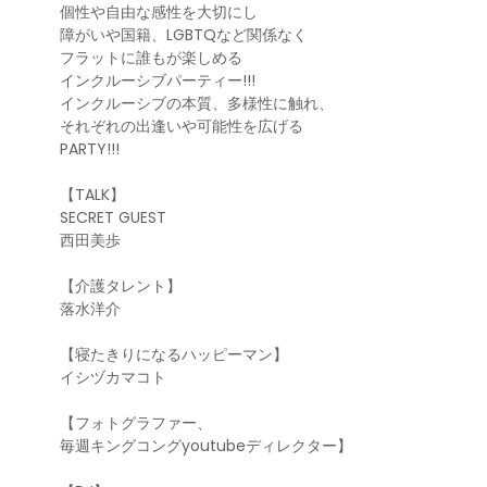
個性や自由な感性を大切にし
障がいや国籍、LGBTQなど関係なく
フラットに誰もが楽しめる
インクルーシブパーティー!!!
インクルーシブの本質、多様性に触れ、
それぞれの出逢いや可能性を広げる
PARTY!!!
【TALK】
SECRET GUEST
西田美歩
【介護タレント】
落水洋介
【寝たきりになるハッピーマン】
イシヅカマコト
【フォトグラファー、
毎週キングコングyoutubeディレクター】