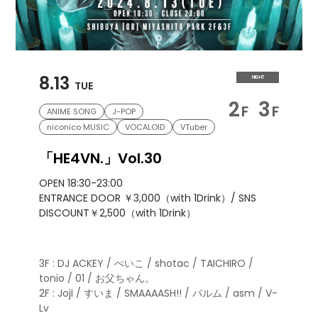
8.13
NIGHT
TUE
2
3
F
F
ANIME SONG
J-POP
niconico MUSIC
VOCALOID
VTuber
「HE4VN.」Vol.30
OPEN 18:30-23:00
ENTRANCE DOOR ￥3,000（with 1Drink）/ SNS
DISCOUNT￥2,500（with 1Drink）
3F : DJ ACKEY / ぺいこ / shotac / TAICHIRO /
tonio / 01 / お父ちゃん。
2F : JojI / すいま / SMAAAASH!! / パルム / asm / V-
Lv